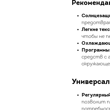
Рекоменда
Солнцезащ
предотвра
Легкие тек
чтобы не п
Охлаждающ
Программы 
средств с 
окружающей
Универсал
Регулярный
позволит п
потребнос