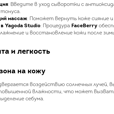
ция
: Введите в уход сыворотки с антиокси
тонуса.
ий массаж
: Поможет вернуть коже сияние и
в Yagoda Studio
: Процедура
FaceBerry
обесп
влажнение и восстановление кожи после зим
та и легкость
зона на кожу
вергается воздействию солнечных лучей, в
повышенной влажности, что может вызват
ыделение себума.