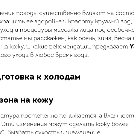
нения погоды существенно влияют на сост
хранить ее здоровье и красоту круглый год,
уход и процедуры массажа лица под особенн
статье мы расскажем, как осень, зима, весна
а кожу, и какие рекомендации предлагает
Y
го ухода в любое время года.
дготовка к холодам
зона на кожу
атура постепенно понижается, а влажност
 Эти изменения могут сделать кожу более
й, вызвать сухость и шелушение.