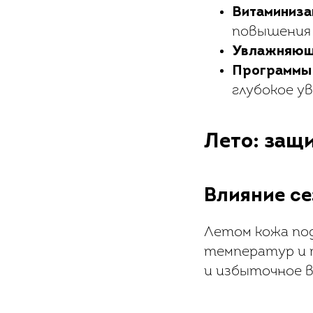
Витаминиза
повышения 
Увлажняющ
Программы 
глубокое у
Лето: защи
Влияние се
Летом кожа под
температур и 
и избыточное в