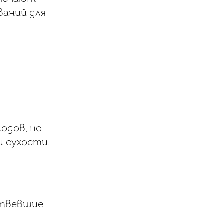
ваний для
одов, но
 сухости.
ртвевшие