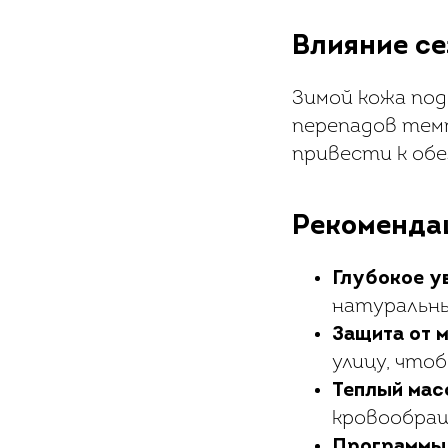
Влияние се
Зимой кожа под
перепадов тем
привести к обе
Рекоменда
Глубокое у
натуральны
Защита от 
улицу, что
Теплый ма
кровообращ
Программы 