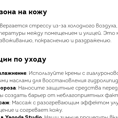
зона на кожу
вергается стрессу из-за холодного воздуха,
пературы между помещением и улицей. Это
звоживанию, покраснению и раздражению.
ции по уходу
влажнение
: Используйте кремы с гиалуронов
ми маслами для восстановления гидролипид
мороза
: Наносите защитные средства перед
бы создать барьер от неблагоприятных фак
ссаж
: Массаж с разогревающим эффектом у
ение и согревает кожу.
в Yagoda Studio
: Наши зимние процедуры в