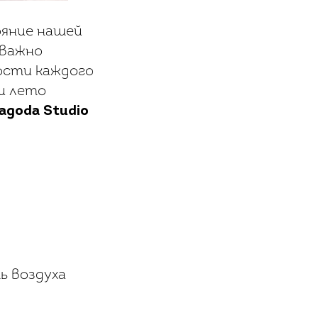
ояние нашей
 важно
ости каждого
 и лето
agoda Studio
ь воздуха