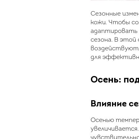
Сезонные изме
кожи. Чтобы со
адаптировать 
сезона. В этой 
воздействуют н
для эффективно
Осень: по
Влияние се
Осенью темпер
увеличивается.
чувствительно