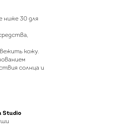
е ниже 30 для
средства,
вежить кожу.
зованием
ствия солнца и
 Studio
аши