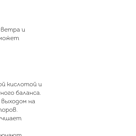
 ветра и
 может
ой кислотой и
ного баланса.
 выходом на
торов.
лучшает
ключают