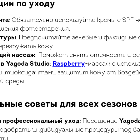
ции по уходу
ита
: Обязательно используйте кремы с SPF н
щения фотостарения.
стуры
: Предпочитайте гелевые и флюидные 
ерегружать кожу.
ий массаж
: Поможет снять отечность и ос
в Yagoda Studio
:
Raspberry
-массаж с исполь
антиоксидантами защитит кожу от воздей
 среды.
ьные советы для всех сезонов
 профессиональный уход
: Посещение
Yagoda
одобрать индивидуальные процедуры под в
ти.