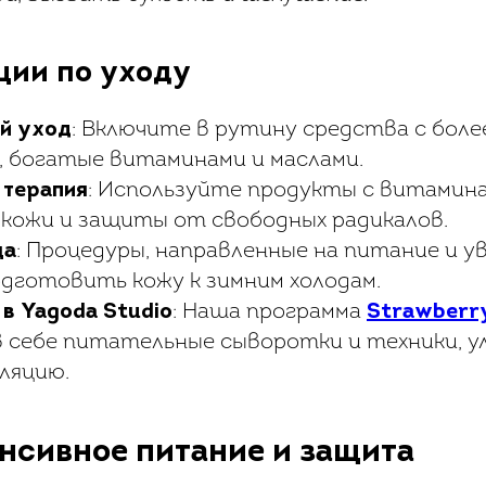
ции по уходу
й уход
: Включите в рутину средства с бол
 богатые витаминами и маслами.
 терапия
: Используйте продукты с витаминам
 кожи и защиты от свободных радикалов.
ца
: Процедуры, направленные на питание и у
дготовить кожу к зимним холодам.
в Yagoda Studio
: Наша программа
Strawberr
 себе питательные сыворотки и техники, 
ляцию.
енсивное питание и защита