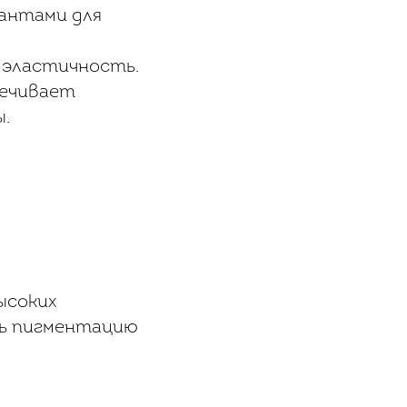
дантами для
 эластичность.
ечивает
ы.
ысоких
ь пигментацию