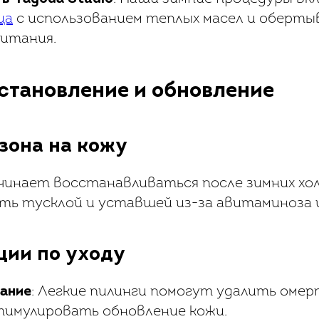
ца
с использованием теплых масел и оберты
питания.
сстановление и обновление
зона на кожу
чинает восстанавливаться после зимних хол
ть тусклой и уставшей из-за авитаминоза и
ции по уходу
ание
: Легкие пилинги помогут удалить оме
тимулировать обновление кожи.