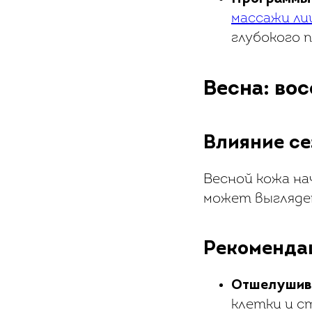
массажи ли
глубокого 
Весна: во
Влияние се
Весной кожа на
может выгляде
Рекоменда
Отшелушив
клетки и с