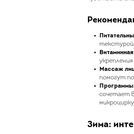
Рекоменда
Питательны
текстурой,
Витаминная
укрепления
Массаж ли
помогут по
Программы 
сочетает в
микроцирку
Зима: инт