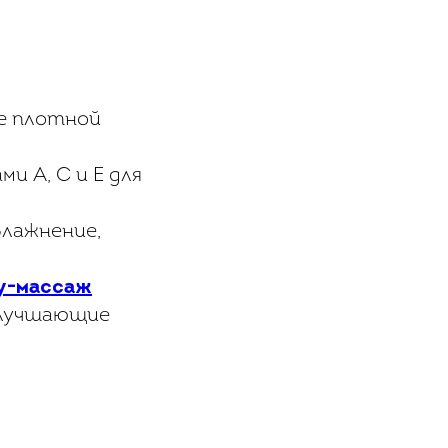
ее плотной
и A, C и E для
влажнение,
y-массаж
улучшающие