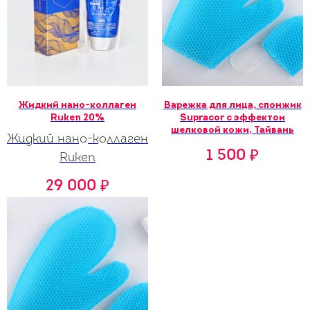
Жидкий нано-коллаген
Варежка для лица, спонжик
Ruken 20%
Supracor с эффектом
шелковой кожи, Тайвань
Жидкий нано-коллаген
1 500
₽
Ruken
29 000
₽