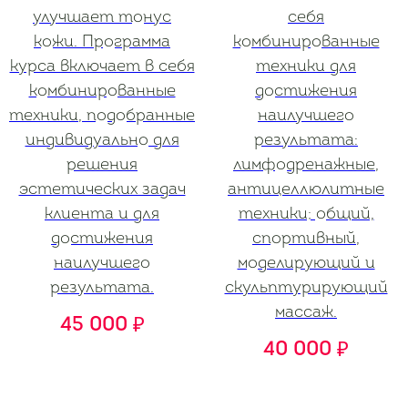
улучшает тонус
себя
кожи. Программа
комбинированные
курса включает в себя
техники для
комбинированные
достижения
техники, подобранные
наилучшего
индивидуально для
результата:
решения
лимфодренажные,
эстетических задач
антицеллюлитные
клиента и для
техники; общий,
достижения
спортивный,
наилучшего
моделирующий и
результата.
скульптурирующий
массаж.
45 000
₽
40 000
₽