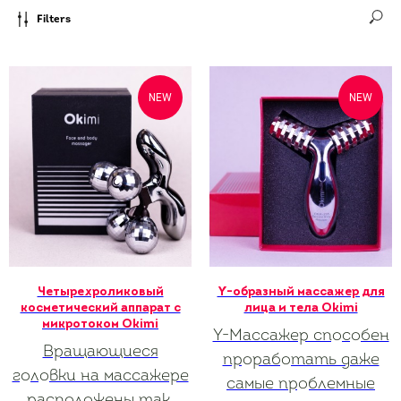
Filters
NEW
NEW
Четырехроликовый
Y-образный массажер для
косметический аппарат с
лица и тела Okimi
микротоком Okimi
Y-Массажер способен
Вращающиеся
проработать даже
головки на массажере
самые проблемные
расположены так,