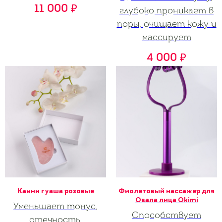
11 000
₽
глубоко проникает в
поры, очищает кожу и
массирует
4 000
₽
Камни гуаша розовые
Фиолетовый массажер для
Овала лица Okimi
Уменьшает тонус,
Способствует
отечность,