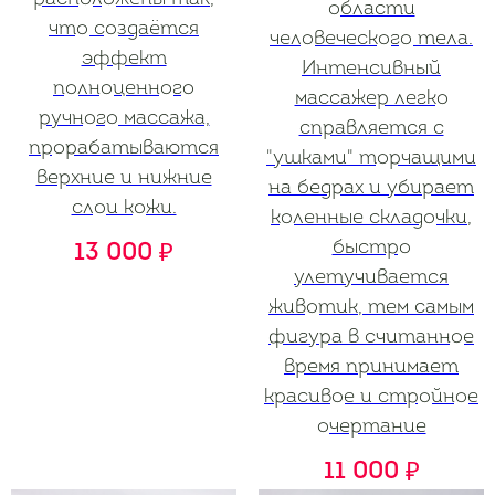
области
что создаётся
человеческого тела.
эффект
Интенсивный
полноценного
массажер легко
ручного массажа,
справляется с
прорабатываются
"ушками" торчащими
верхние и нижние
на бедрах и убирает
слои кожи.
коленные складочки,
быстро
13 000
₽
улетучивается
животик, тем самым
фигура в считанное
время принимает
красивое и стройное
очертание
11 000
₽