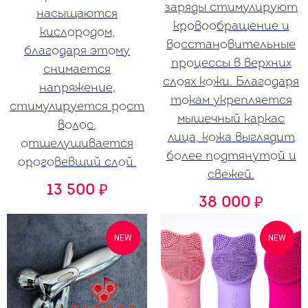
заряды стимулируют
насыщаются
кровообращение и
кислородом,
восстановительные
благодаря этому
процессы в верхних
снимается
слоях кожи. Благодаря
напряжение,
токам укрепляется
стимулируется рост
мышечный каркас
волос,
лица, кожа выглядит
отшелушивается
более подтянутой и
ороговевший слой.
свежей.
13 500
₽
38 000
₽
NEW
NEW