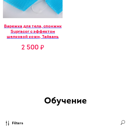
Варежка для тела, спонжик
Supracor с эффектом
шелковой кожи, Тайвань
2 500
₽
Обучение
Filters