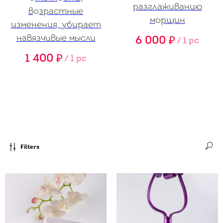
разглаживанию
возрастные
морщин
изменения, убирает
навязчивые мысли
6 000
₽
/
1 pc
1 400
₽
/
1 pc
Filters