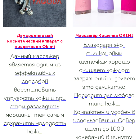
Двухроликовый
Массажёр Кошечка OKIMI
косметический аппарат с
Благодаря эко-
микротоком Okimi
силиконовым
Данный массажёр
щёточкам хорошо
является одним из
очищает кожу от
эффективных
загрязнений и делает
способов
это деликатно.
восстановить
Подходит для любого
упругость кожи и при
типа кожи.
этом разгладить
Компактен и удобен в
морщины, тем самым
использовании. Совер
сохранить молодость
шает до 1000
кожи.
колебаний в минуту,