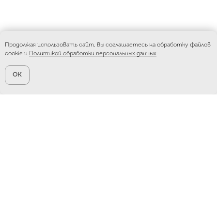
Продолжая использовать сайт, вы соглашаетесь на обработку файлов
cookie и
Политикой обработки персональных данных
OK
Как нас найти
Наши студии располагаются
в разных частях г. Санкт-Петербурга
В Санкт-Петербурге мы работаем: