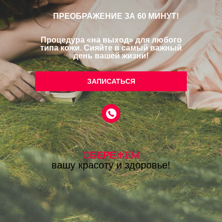
ПРЕОБРАЖЕНИЕ ЗА 60 МИНУТ!
Процедура «на выход» для любого
типа кожи. Сияйте в самый важный
день вашей жизни!
ЗАПИСАТЬСЯ
С
БЕРЕ
ЖЕМ
вашу красоту и здоровье!