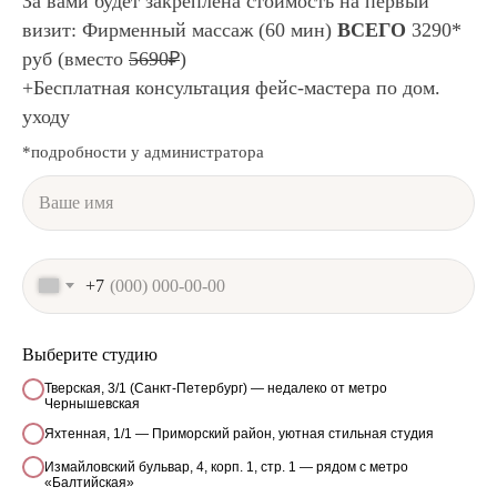
За вами будет закреплена стоимость на первый
визит: Фирменный массаж (60 мин)
ВСЕГО
3290*
руб (вместо
5690₽
)
+Бесплатная консультация фейс-мастера по дом.
уходу
ЗНАКОМСТВО С
*подробности у администратора
МЕТОДИКОЙ И МАСТЕРОМ
Бесплатная диагностика и
персональный план курса + домашние
рекомендации по уходу
+7
Выберите студию
Всего
3290 ₽
Тверская, 3/1 (Санкт-Петербург) — недалеко от метро
Чернышевская
За первый сеанс
Яхтенная, 1/1 — Приморский район, уютная стильная студия
Измайловский бульвар, 4, корп. 1, стр. 1 — рядом с метро
«Балтийская»