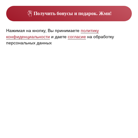
ПРИ ПОКУПКЕ КУРСА ИЗ
Получить бонусы и подарок. Жми!
12 СЕАНСОВ + 3 СЕАНСА
В ПОДАРОК
Нажимая на кнопку, Вы принимаете
политику
Есть беспроцентная рассрочка
конфиденциальности
и даете
согласие
на обработку
персональных данных
Записаться
ЕСЛИ ВЫ УЗНАЁТЕ СЕБЯ В
ЭТИХ ПРИЗНАКАХ — ПОРА
НА РУЧНУЮ ПЛАСТИКУ
ЛИЦА